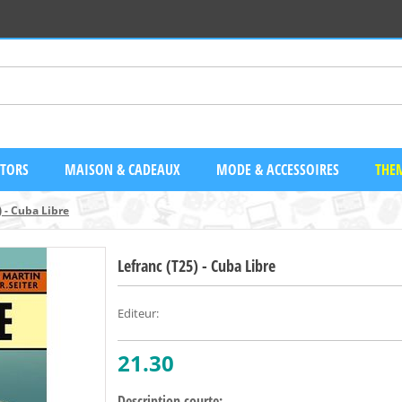
CTORS
MAISON & CADEAUX
MODE & ACCESSOIRES
THEM
) - Cuba Libre
Lefranc (T25) - Cuba Libre
Editeur
:
21.30
Description courte: