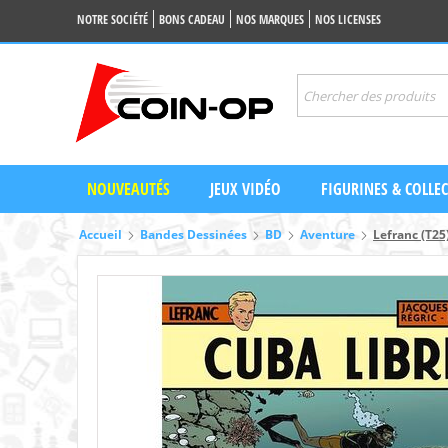
NOTRE SOCIÉTÉ
BONS CADEAU
NOS MARQUES
NOS LICENSES
NOUVEAUTÉS
JEUX VIDÉO
FIGURINES & COLLE
Accueil
Bandes Dessinées
BD
Aventure
Lefranc (T25