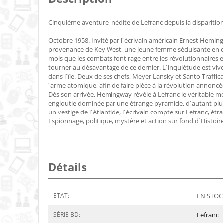
Cinquième aventure inédite de Lefranc depuis la disparition
Octobre 1958. Invité par l´écrivain américain Ernest Heming
provenance de Key West, une jeune femme séduisante en chevil
mois que les combats font rage entre les révolutionnaires 
tourner au désavantage de ce dernier. L´inquiétude est vive
dans l´île. Deux de ses chefs, Meyer Lansky et Santo Traff
´arme atomique, afin de faire pièce à la révolution annoncée
Dès son arrivée, Hemingway révèle à Lefranc le véritable mot
engloutie dominée par une étrange pyramide, d´autant plus 
un vestige de l´Atlantide, l´écrivain compte sur Lefranc, étr
Espionnage, politique, mystère et action sur fond d´Histoi
Détails
ETAT:
EN STOCK
SÉRIE BD:
Lefranc