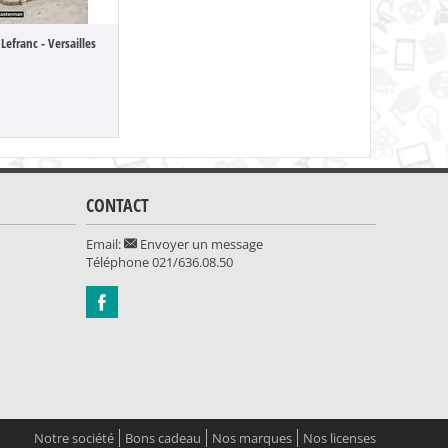
Lefranc - Versailles
Lefranc (T32) -
21.80
CONTACT
Email:
Envoyer un message
Téléphone
021/636.08.50
Notre société
Bons cadeau
Nos marques
Nos licenses