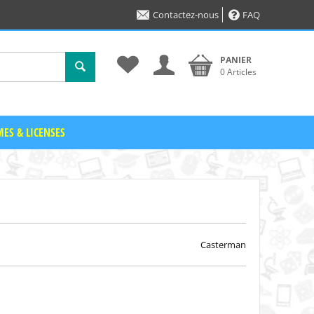
Contactez-nous
FAQ
PANIER
0 Articles
ES & LICENSES
Casterman