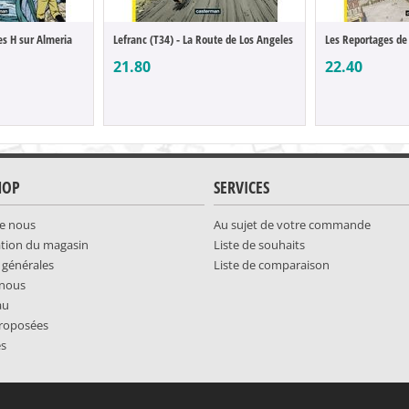
es H sur Almeria
Lefranc (T34) - La Route de Los Angeles
Les Reportages de 
21.80
22.40
HOP
SERVICES
e nous
Au sujet de votre commande
ation du magasin
Liste de souhaits
 générales
Liste de comparaison
-nous
au
roposées
es