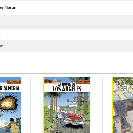
es Martin
c
e
an