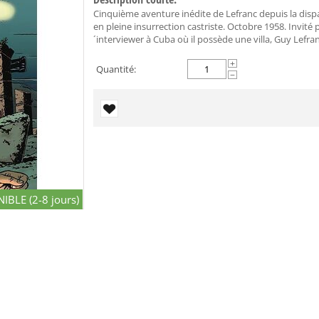
Cinquième aventure inédite de Lefranc depuis la dispa
en pleine insurrection castriste. Octobre 1958. Invité
´interviewer à Cuba où il possède une villa, Guy Lefr
+
Quantité:
−
IBLE (2-8 jours)