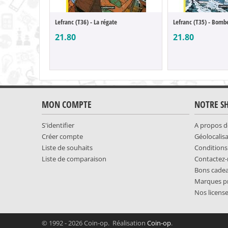
Lefranc (T36) - La régate
Lefranc (T35) - Bomb
21.80
21.80
MON COMPTE
NOTRE S
S'identifier
A propos d
Créer compte
Géolocalis
Liste de souhaits
Conditions
Liste de comparaison
Contactez
Bons cade
Marques p
Nos licens
© 1992 - 2026 Coin-op. Réalisation
Coin-op
.