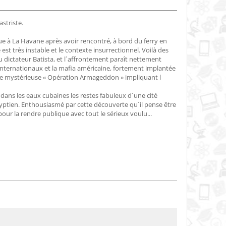
striste.
ue à La Havane après avoir rencontré, à bord du ferry en
st très instable et le contexte insurrectionnel. Voilà des
 dictateur Batista, et l´affrontement paraît nettement
s internationaux et la mafia américaine, fortement implantée
 une mystérieuse « Opération Armageddon » impliquant l
 dans les eaux cubaines les restes fabuleux d´une cité
yptien. Enthousiasmé par cette découverte qu´il pense être
pour la rendre publique avec tout le sérieux voulu...