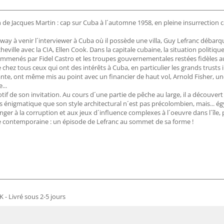
 de Jacques Martin : cap sur Cuba à l´automne 1958, en pleine insurrection ca
way à venir l´interviewer à Cuba où il possède une villa, Guy Lefranc débarq
le avec la CIA, Ellen Cook. Dans la capitale cubaine, la situation politique e
emmenés par Fidel Castro et les troupes gouvernementales restées fidèles au
 chez tous ceux qui ont des intérêts à Cuba, en particulier les grands trust
icante, ont même mis au point avec un financier de haut vol, Arnold Fisher,
...
if de son invitation. Au cours d´une partie de pêche au large, il a découvert
énigmatique que son style architectural n´est pas précolombien, mais... ég
anger à la corruption et aux jeux d´influence complexes à l´oeuvre dans l´île, 
re contemporaine : un épisode de Lefranc au sommet de sa forme !
 - Livré sous 2-5 jours