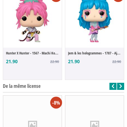
Hunter X Hunter - 1567 - Machi Komacine (...
Jem & les hologrammes - 1787 - Aja Leith ...
21.90
21.90
22.90
22.90
De la même license
-8%