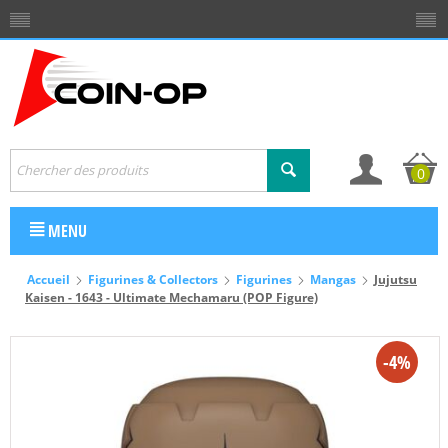
0
MENU
Accueil
Figurines & Collectors
Figurines
Mangas
Jujutsu
Kaisen - 1643 - Ultimate Mechamaru (POP Figure)
-4%