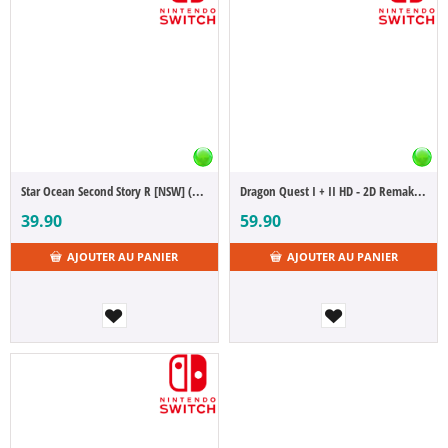
Star Ocean Second Story R [NSW] (D/F/I)
Dragon Quest I + II HD - 2D Remake [NSW]
39.90
59.90
AJOUTER AU PANIER
AJOUTER AU PANIER