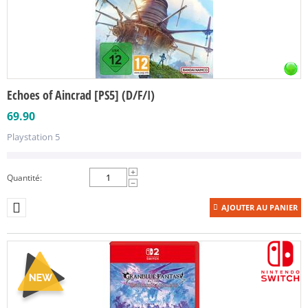
Echoes of Aincrad [PS5] (D/F/I)
69.90
Playstation 5
+
Quantité:
−
AJOUTER AU PANIER