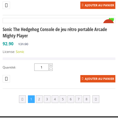
AJOUTER AU PANIER
-30%
Sonic The Hedgehog Console de jeu rétro portable Arcade
Mighty Player
92.90
131.90
License
:
Sonic
+
Quantité:
−
AJOUTER AU PANIER
1
2
3
4
5
6
7
8