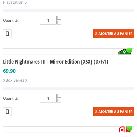
Playstation 5
+
Quantité:
−
AJOUTER AU PANIER
Little Nightmares III - Mirror Edition [XSX] (D/F/I)
69.90
XBox Series X
+
Quantité:
−
AJOUTER AU PANIER