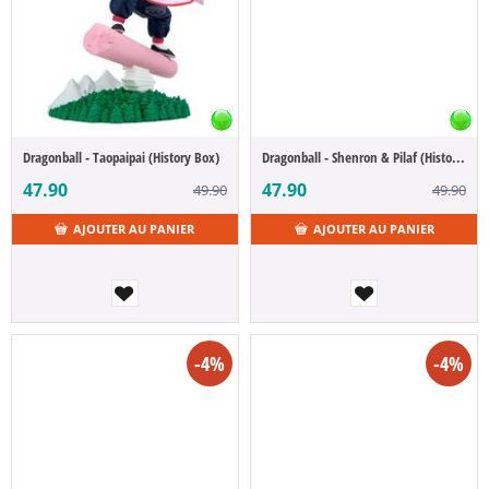
Dragonball - Taopaipai (History Box)
Dragonball - Shenron & Pilaf (History Box)
47.90
47.90
49.90
49.90
AJOUTER AU PANIER
AJOUTER AU PANIER
-4%
-4%