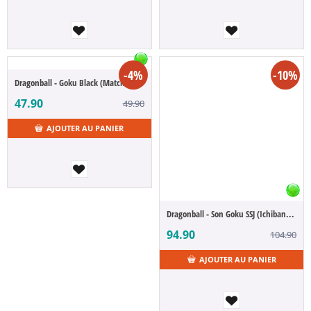
-4%
-10%
Dragonball - Goku Black (Match Makers)
47.90
49.90
AJOUTER AU PANIER
Dragonball - Son Goku SSJ (Ichibansho)
94.90
104.90
AJOUTER AU PANIER