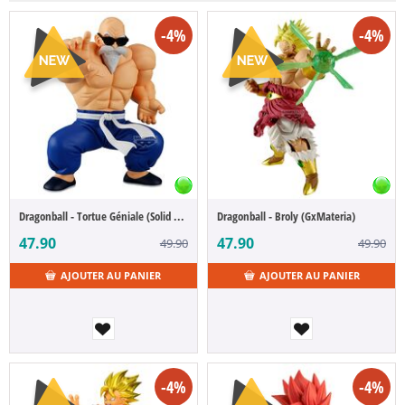
-4%
-4%
Dragonball - Tortue Géniale (Solid Edge Works)
Dragonball - Broly (GxMateria)
47.90
47.90
49.90
49.90
AJOUTER AU PANIER
AJOUTER AU PANIER
-4%
-4%