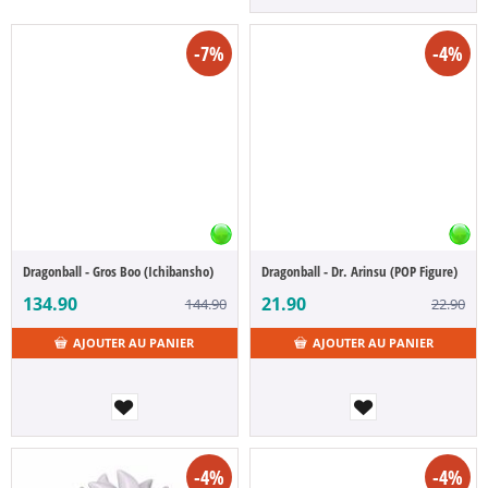
-7%
-4%
Dragonball - Gros Boo (Ichibansho)
Dragonball - Dr. Arinsu (POP Figure)
134.90
21.90
144.90
22.90
AJOUTER AU PANIER
AJOUTER AU PANIER
-4%
-4%