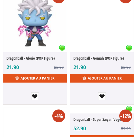
Dragonball - Glorio (POP Figure)
Dragonball - Gomah (POP Figure)
21.90
21.90
22.90
22.90
AJOUTER AU PANIER
AJOUTER AU PANIER
-4%
-12%
Dragonball - Super Saiyan Vegeta (S.H.Figuarts)
52.90
59.90