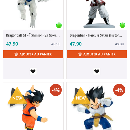
Dragonball GT - Î Shinron (vs Goku SSJ4) (Match Makers)
Dragonball - Hercule Satan (History Box)
47.90
47.90
49.90
49.90
AJOUTER AU PANIER
AJOUTER AU PANIER
-4%
-4%