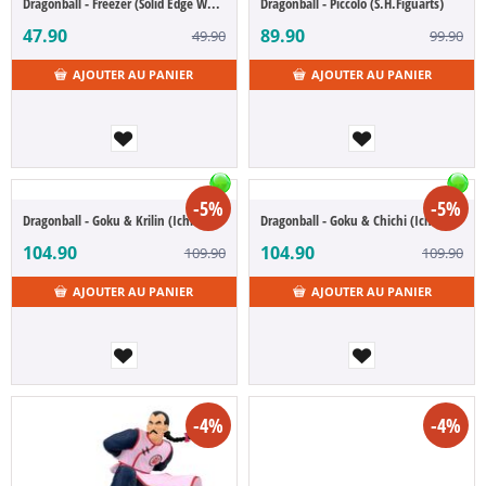
Dragonball - Freezer (Solid Edge Works)
Dragonball - Piccolo (S.H.Figuarts)
47.90
89.90
49.90
99.90
AJOUTER AU PANIER
AJOUTER AU PANIER
-5%
-5%
Dragonball - Goku & Krilin (Ichibansho)
Dragonball - Goku & Chichi (Ichibansho)
104.90
104.90
109.90
109.90
AJOUTER AU PANIER
AJOUTER AU PANIER
-4%
-4%