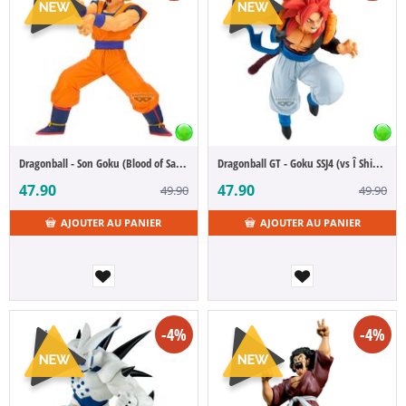
Dragonball - Son Goku (Blood of Saiyan)
Dragonball GT - Goku SSJ4 (vs Î Shinron) (Match Makers)
47.90
47.90
49.90
49.90
AJOUTER AU PANIER
AJOUTER AU PANIER
-4%
-4%