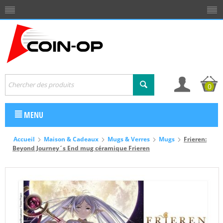
0
MENU
Accueil
Maison & Cadeaux
Mugs & Verres
Mugs
Frieren:
Beyond Journey´s End mug céramique Frieren