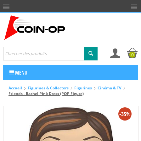
0
MENU
Accueil
Figurines & Collectors
Figurines
Cinéma & TV
Friends - Rachel Pink Dress (POP Figure)
-35%