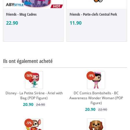
Friends - Mug Cadres
Friends - Porte-clefs Central Perk
22.90
11.90
Ils ont également acheté
-16%
-9%
Disney - La Petite Sirène - Ariel with
DC Comics Bombshells - BC
Bag (POP Figure)
Awareness Wonder Woman (POP
Figure)
20.90
24.90
20.90
22.90
-5%