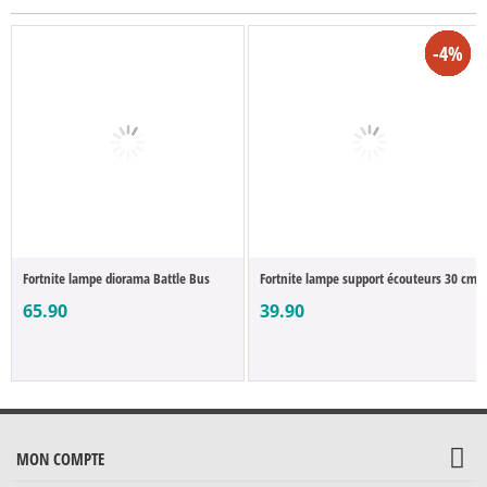
-3%
-9%
-9%
-4%
-4%
-4%
-4%
-4%
Fortnite lampe diorama Battle Bus
Fortnite lampe support écouteurs 30 cm
65.90
39.90
MON COMPTE