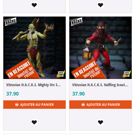
Vitruvian H.A.C.K.S. Mighty Orc Sovran Bur'Zagi
Vitruvian H.A.C.K.S. Halfling Scout Dwynn Dellos
37.90
37.90
AJOUTER AU PANIER
AJOUTER AU PANIER