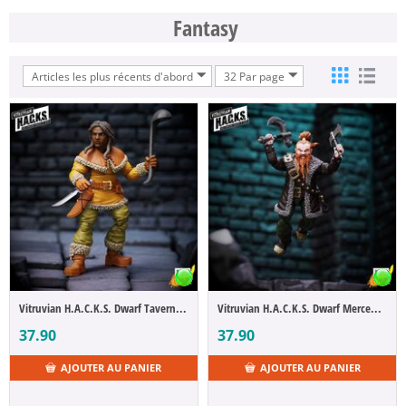
Fantasy
Articles les plus récents d'abord
32 Par page
Vitruvian H.A.C.K.S. Dwarf Tavern Keeper Madame Ruskin
Vitruvian H.A.C.K.S. Dwarf Mercenary Grimgrom
37.90
37.90
AJOUTER AU PANIER
AJOUTER AU PANIER