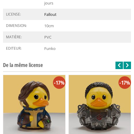
jours
LICENSE:
Fallout
DIMENSION:
10
cm
MATIÈRE:
PVC
EDITEUR:
Funko
De la même license
-17%
-17%