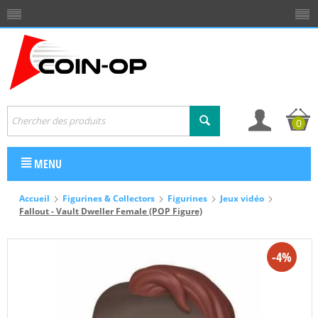
0
MENU
Accueil
Figurines & Collectors
Figurines
Jeux vidéo
Fallout - Vault Dweller Female (POP Figure)
-4%