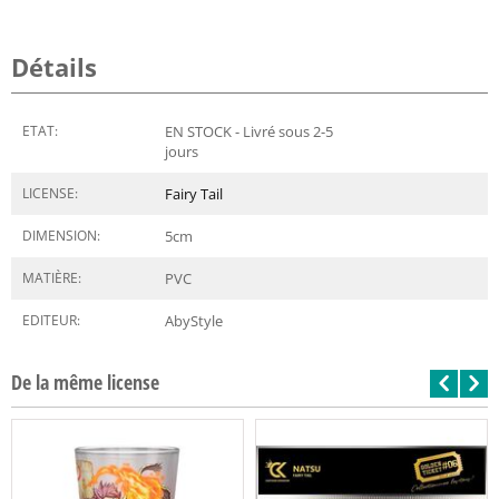
Détails
ETAT:
EN STOCK - Livré sous 2-5
jours
LICENSE:
Fairy Tail
DIMENSION:
5
cm
MATIÈRE:
PVC
EDITEUR:
AbyStyle
De la même license