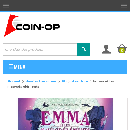
0
MENU
Accueil
Bandes Dessinées
BD
Aventure
Emma et les
mauvais éléments