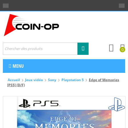
0
MENU
Accueil
Jeux vidéo
Sony
Playstation 5
Edge of Memories
[PS5] (D/F)