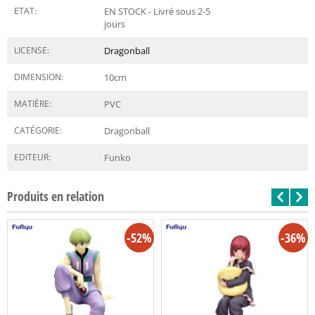
ETAT:
EN STOCK - Livré sous 2-5
jours
LICENSE:
Dragonball
DIMENSION:
10
cm
MATIÈRE:
PVC
CATÉGORIE:
Dragonball
EDITEUR:
Funko
Produits en relation
-52%
-36%