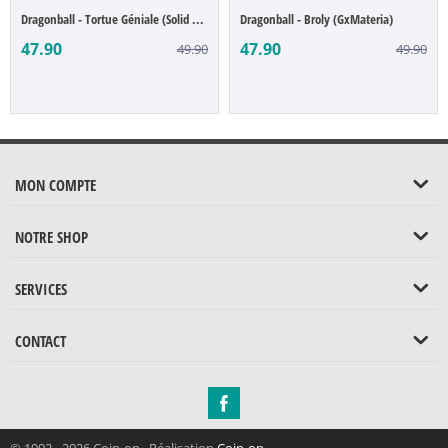
Dragonball - Tortue Géniale (Solid Edge W...
Dragonball - Broly (GxMateria)
47.90
47.90
49.90
49.90
MON COMPTE
NOTRE SHOP
SERVICES
CONTACT
© 1992 - 2026 Coin-op. Réalisation
Coin-op
.