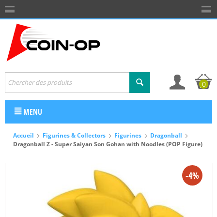
0
MENU
Accueil
Figurines & Collectors
Figurines
Dragonball
Dragonball Z - Super Saiyan Son Gohan with Noodles (POP Figure)
-4%