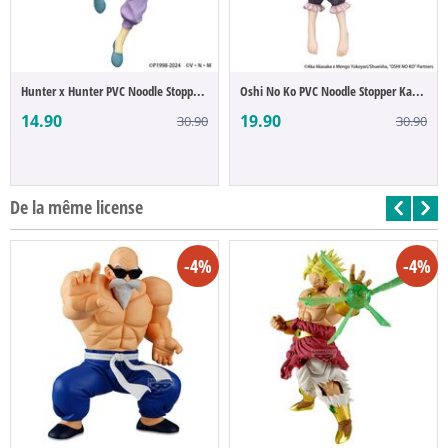
Hunter x Hunter PVC Noodle Stopper Neon C...
Oshi No Ko PVC Noodle Stopper Kana Arima ...
14.90
19.90
30.90
30.90
De la même license
-4%
-4%