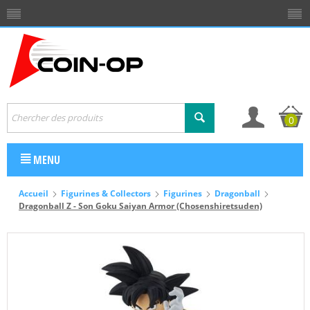
0
MENU
Accueil
Figurines & Collectors
Figurines
Dragonball
Dragonball Z - Son Goku Saiyan Armor (Chosenshiretsuden)