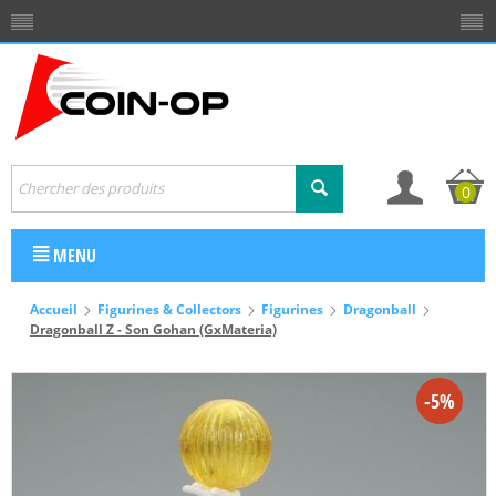
0
MENU
Accueil
Figurines & Collectors
Figurines
Dragonball
Dragonball Z - Son Gohan (GxMateria)
-5%