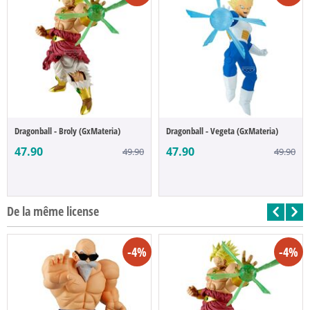
Dragonball - Broly (GxMateria)
Dragonball - Vegeta (GxMateria)
47.90
47.90
49.90
49.90
De la même license
-4%
-4%