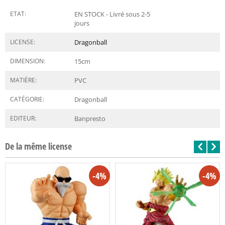
ETAT:
EN STOCK - Livré sous 2-5
jours
LICENSE:
Dragonball
DIMENSION:
15
cm
MATIÈRE:
PVC
CATÉGORIE:
Dragonball
EDITEUR:
Banpresto
De la même license
-4%
-4%