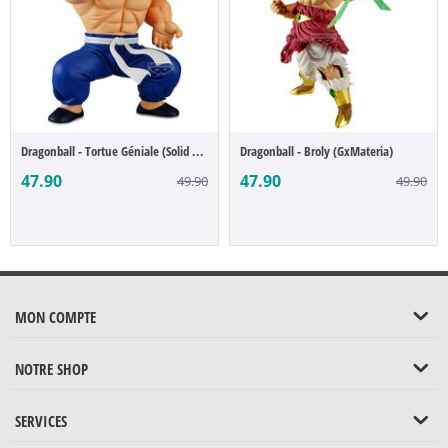
Dragonball - Tortue Géniale (Solid Edge W...
Dragonball - Broly (GxMateria)
47.90
47.90
49.90
49.90
MON COMPTE
NOTRE SHOP
SERVICES