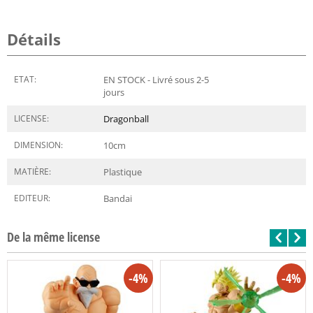
Détails
ETAT:
EN STOCK - Livré sous 2-5
jours
LICENSE:
Dragonball
DIMENSION:
10
cm
MATIÈRE:
Plastique
EDITEUR:
Bandai
De la même license
-4%
-4%