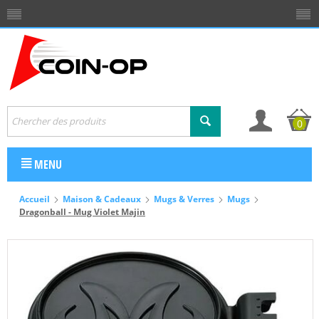
0
MENU
Accueil
Maison & Cadeaux
Mugs & Verres
Mugs
Dragonball - Mug Violet Majin