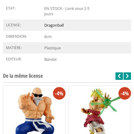
ETAT:
EN STOCK - Livré sous 2-5
jours
LICENSE:
Dragonball
DIMENSION:
6
cm
MATIÈRE:
Plastique
EDITEUR:
Bandai
De la même license
-4%
-4%