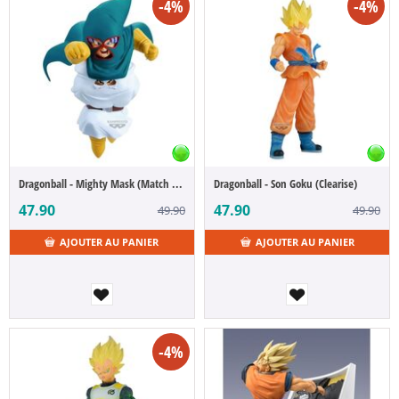
-4%
-4%
Dragonball - Mighty Mask (Match Makers)
Dragonball - Son Goku (Clearise)
47.90
47.90
49.90
49.90
AJOUTER AU PANIER
AJOUTER AU PANIER
-4%