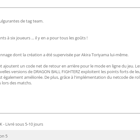
fulgurantes de tag team.
 à six joueurs ... il y en a pour tous les goûts !
onnage dont la création a été supervisée par Akira Toriyama lui-même.
 ajoutent un code net de retour en arrière pour le mode en ligne du jeu. Le
uvelles versions de DRAGON BALL FIGHTERZ exploitent les points forts de le
est également améliorée. De plus, grâce à l'implémentation du netcode de rol
s lors des matchs.
 - Livré sous 5-10 jours
ion 5