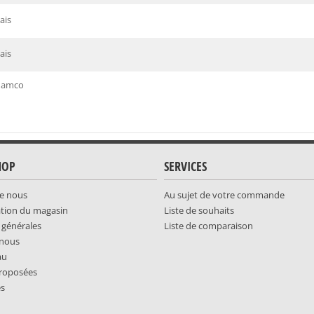
ais
ais
Namco
HOP
SERVICES
e nous
Au sujet de votre commande
ation du magasin
Liste de souhaits
 générales
Liste de comparaison
-nous
au
roposées
es