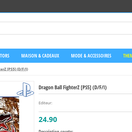
CTORS
MAISON & CADEAUX
MODE & ACCESSOIRES
THEM
erZ [PS5] (D/F/I)
Dragon Ball FighterZ [PS5] (D/F/I)
Editeur
:
24.90
Description courte: