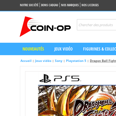
NOTRE SOCIÉTÉ
BONS CADEAU
NOS MARQUES
NOS LICENSES
NOUVEAUTÉS
JEUX VIDÉO
FIGURINES & COLLE
Accueil
Jeux vidéo
Sony
Playstation 5
Dragon Ball Fight