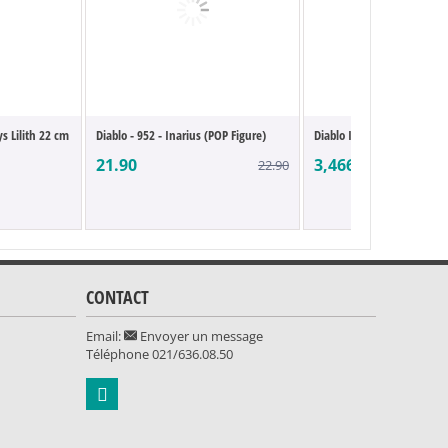
s Lilith 22 cm
Diablo - 952 - Inarius (POP Figure)
Diablo IV réplique 1/1 Scal
21.90
3,466.90
22.90
CONTACT
Email:
Envoyer un message
Téléphone
021/636.08.50