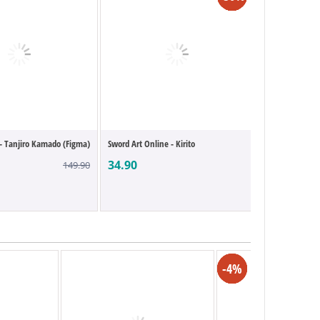
- Tanjiro Kamado (Figma)
Sword Art Online - Kirito
My Hero Academ
34.90
124.90
149.90
-4%
-4%
-4%
-4%