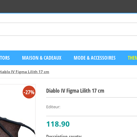
CTORS
MAISON & CADEAUX
MODE & ACCESSOIRES
THEM
iablo IV Figma Lilith 17 cm
Diablo IV Figma Lilith 17 cm
-27%
Editeur
:
118.90
Description courte: