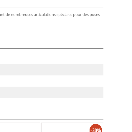
sant de nombreuses articulations spéciales pour des poses
-11%
-11%
-30%
-9%
-7%
-7%
-4%