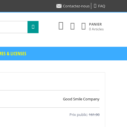
Contactez-nous
FAQ
PANIER
0 Articles
ES & LICENSES
Good Smile Company
Prix public:
161.90