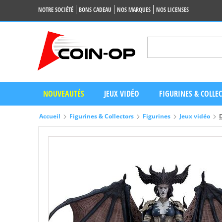
NOTRE SOCIÉTÉ
BONS CADEAU
NOS MARQUES
NOS LICENSES
NOUVEAUTÉS
JEUX VIDÉO
FIGURINES & COLLE
Accueil
Figurines & Collectors
Figurines
Jeux vidéo
D