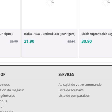
OP Figure)
Diablo - 1047 - Deckard Cain (POP Figure)
Diablo support Cable Guy
21.90
30.90
22.90
22.90
HOP
SERVICES
e nous
Au sujet de votre commande
ation du magasin
Liste de souhaits
 générales
Liste de comparaison
-nous
au