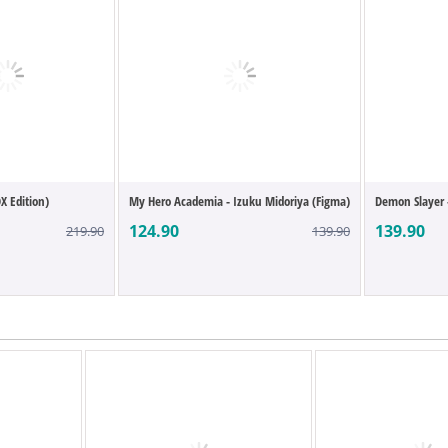
X Edition)
My Hero Academia - Izuku Midoriya (Figma)
Demon Slayer 
124.90
139.90
219.90
139.90