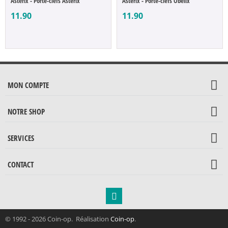
Astérix - Porte-clefs Astérix
Astérix - Porte-clefs Obélix
11.90
11.90
MON COMPTE
NOTRE SHOP
SERVICES
CONTACT
© 1992 - 2026 Coin-op. Réalisation
Coin-op
.