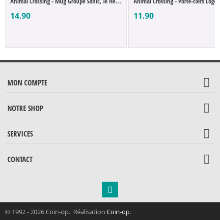
Animal Crossing - Mug Groupe Sonic, le Hé...
Animal Crossing - Porte-clefs Logo
14.90
11.90
MON COMPTE
NOTRE SHOP
SERVICES
CONTACT
© 1992 - 2026 Coin-op. Réalisation
Coin-op
.