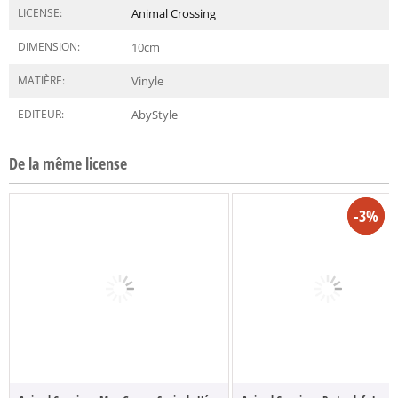
LICENSE:
Animal Crossing
DIMENSION:
10
cm
MATIÈRE:
Vinyle
EDITEUR:
AbyStyle
De la même license
-7%
-3%