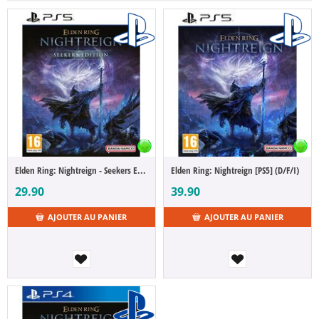
Elden Ring: Nightreign - Seekers Edition [PS5] (D/F/I)
Elden Ring: Nightreign [PS5] (D/F/I)
29.90
39.90
AJOUTER AU PANIER
AJOUTER AU PANIER