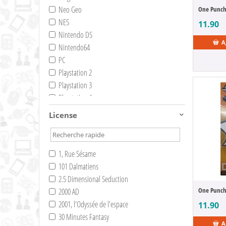
Neo Geo
NES
11.90
Nintendo DS
A
Nintendo64
PC
Playstation 2
Playstation 3
Playstation 4
Playstation 5
License
Super NES
Switch
Switch 2
1, Rue Sésame
Wii
101 Dalmatiens
WII-U
2.5 Dimensional Seduction
Xbox 360
One Punch 
2000 AD
XBox One
2001, l'Odyssée de l'espace
11.90
XBox Series X
30 Minutes Fantasy
A