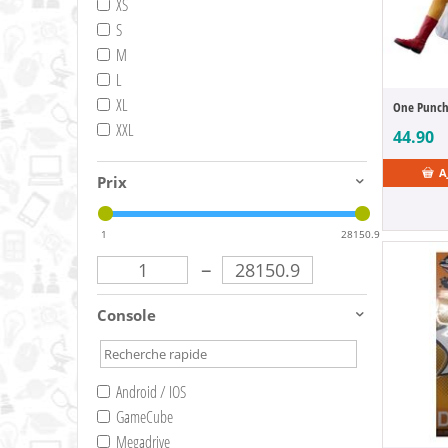
XS
S
M
L
XL
XXL
44.90
A
Prix
1
28150.9
–
Console
Android / IOS
GameCube
Megadrive