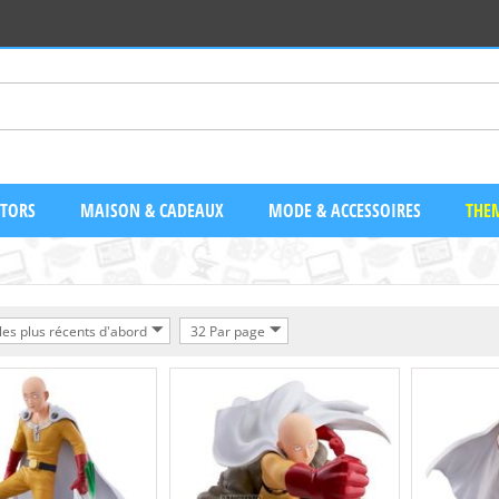
CTORS
MAISON & CADEAUX
MODE & ACCESSOIRES
THEM
 les plus récents d'abord
32 Par page