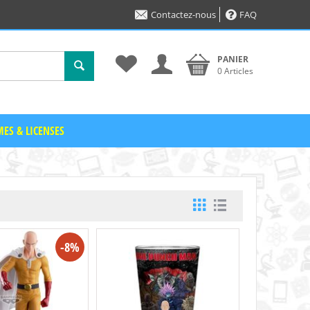
Contactez-nous
FAQ
PANIER
0 Articles
ES & LICENSES
-8%