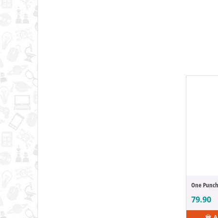
Ant Man
Ant-Man
Aoni Production
Apex Legends
Aquaman
Arcanadea
Arcane
Architect Life
Ariel
Arknights
Armored Core
Armored Trooper Votoms
Arms Note
Army of Darkness
Art japonais
Assassin's Creed
79.90
Assassination Classroom
Astérix
A