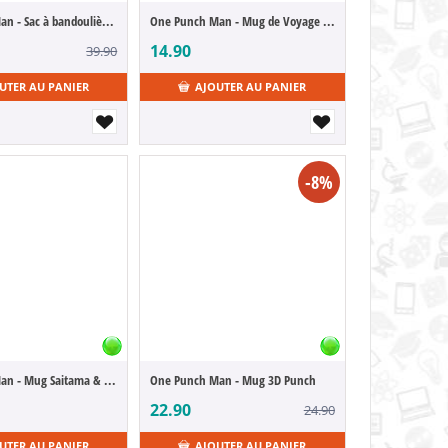
One Punch Man - Sac à bandoulière Saitama & Friends
One Punch Man - Mug de Voyage Saitama
14.90
39.90
UTER AU PANIER
AJOUTER AU PANIER
-8%
One Punch Man - Mug Saitama & Heros
One Punch Man - Mug 3D Punch
22.90
24.90
UTER AU PANIER
AJOUTER AU PANIER