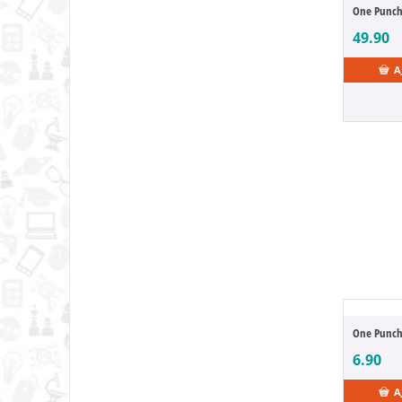
Agents of the Four Seasons
One Punch
Aggretsuko
49.90
Aikatsu!
A
Akami Karubi
Akuma no Riddle
Aladdin
Albator
Aldnoah.Zero
Alias
Alice au Pays des Merveilles
Alice Cooper
Alice Gear Aegis
Alien
Alien Stage
Aliens VS Predator
Alita
6.90
All Elite Wrestling
All Star Sports
A