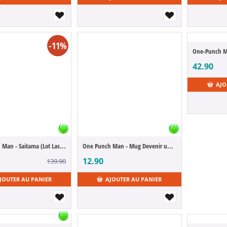
-11%
One-Punch M
42.90
AJO
One Punch Man - Saitama (Lot Last One)
One Punch Man - Mug Devenir un Héros
12.90
139.90
JOUTER AU PANIER
AJOUTER AU PANIER