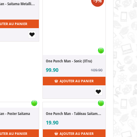
-9%
One Punch Man - Saitama Metallic Color (DXF)
UTER AU PANIER
One Punch Man - Sonic (XTra)
99.90
109.90
AJOUTER AU PANIER
n - Poster Saitama
One Punch Man - Tableau Saitama and Genos
19.90
UTER AU PANIER
AJOUTER AU PANIER