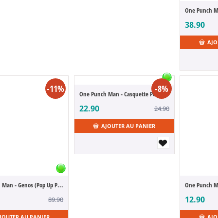
38.90
AJO
-11%
-8%
One Punch Man - Casquette Poings
22.90
24.90
AJOUTER AU PANIER
One Punch Man - Genos (Pop Up Parade)
12.90
89.90
JOUTER AU PANIER
AJO