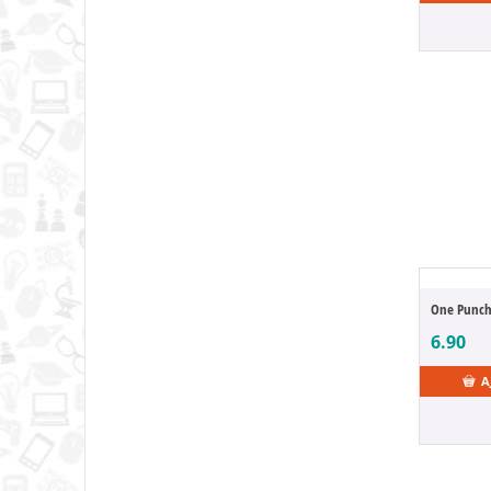
Altered Nano
Alya Sometimes Hides Her Feelings in Russian
Amaim Warrior at the Borderline
Amakano
Ambulance Life
American Dad
American History
American Werewolf
Among Us
Anat
and the Spirited Aw
Angel Beats!
Anima Circuit
6.90
Animal Crossing
A
Animaniacs
Animaux mignons
Anne Stokes
Anohana: The Flower We Saw That Day