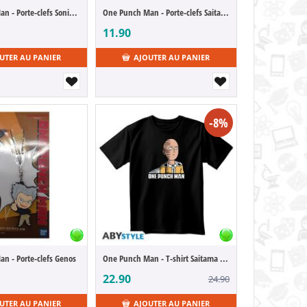
One Punch Man - Porte-clefs Sonic, le Foudroyant
One Punch Man - Porte-clefs Saitama
11.90
UTER AU PANIER
AJOUTER AU PANIER
-8%
n - Porte-clefs Genos
One Punch Man - T-shirt Saitama (XL)
22.90
24.90
UTER AU PANIER
AJOUTER AU PANIER