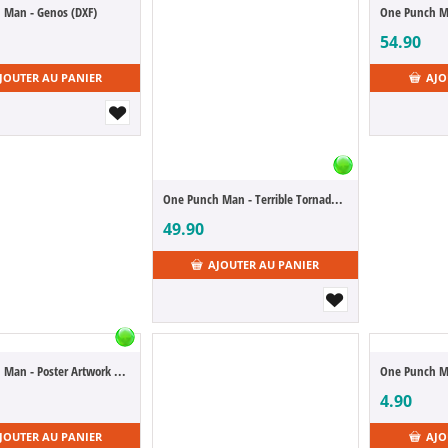
 Man - Genos (DXF)
54.90
JOUTER AU PANIER
AJO
One Punch Man - Terrible Tornado Espresto
49.90
AJOUTER AU PANIER
One Punch Man - Poster Artwork Saison 2
One Punch Ma
4.90
JOUTER AU PANIER
AJO