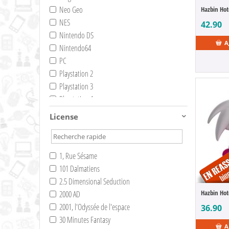
Neo Geo
Hazbin Hot
NES
42.90
Nintendo DS
A
Nintendo64
PC
Playstation 2
Playstation 3
Playstation 4
Playstation 5
License
Super NES
Switch
Switch 2
1, Rue Sésame
Wii
101 Dalmatiens
WII-U
2.5 Dimensional Seduction
Xbox 360
Hazbin Hot
2000 AD
XBox One
2001, l'Odyssée de l'espace
36.90
XBox Series X
30 Minutes Fantasy
A