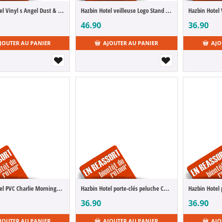
Hazbin Hotel Vinyl s Angel Dust & Husk Monitor Buddiez
Hazbin Hotel veilleuse Logo Stand 13 cm
Hazbin Hotel
46.90
36.90
JOUTER AU PANIER
AJOUTER AU PANIER
AJO
Hazbin Hotel PVC Charlie Morningstar 24 cm
Hazbin Hotel porte-clés peluche Charlie 13 cm
36.90
36.90
JOUTER AU PANIER
AJOUTER AU PANIER
AJO