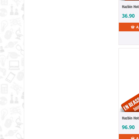
Ant Man
Ant-Man
36.90
Aoni Production
Apex Legends
A
Aquaman
Arcanadea
Arcane
Architect Life
Ariel
Arknights
Armored Core
Armored Trooper Votoms
Arms Note
Army of Darkness
Art japonais
Assassin's Creed
96.90
Assassination Classroom
Astérix
A