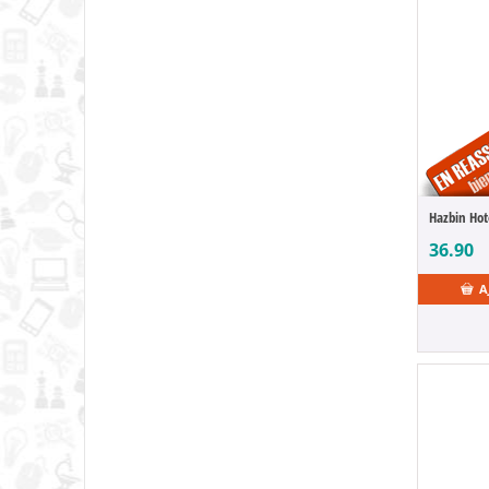
Agents of the Four Seasons
Aggretsuko
Aikatsu!
Akami Karubi
Akuma no Riddle
Aladdin
Albator
Aldnoah.Zero
Alias
36.90
Alice au Pays des Merveilles
Alice Cooper
A
Alice Gear Aegis
Alien
Alien Stage
Aliens VS Predator
Alita
All Elite Wrestling
All Star Sports