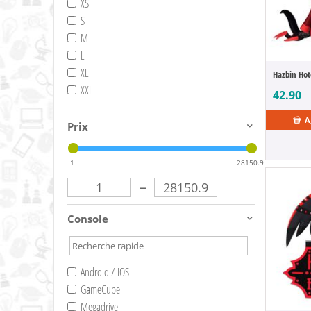
XS
S
M
L
XL
Hazbin Hot
XXL
42.90
A
Prix
1
28150.9
–
Console
Android / IOS
GameCube
Megadrive