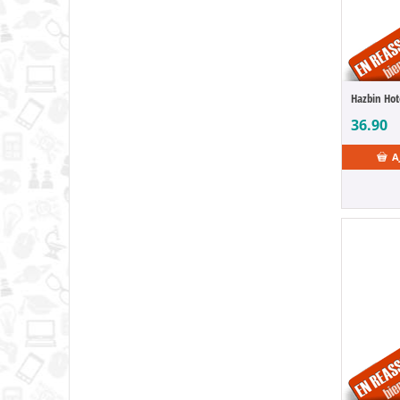
Altered Nano
Alya Sometimes Hides Her Feelings in Russian
Amaim Warrior at the Borderline
Amakano
Ambulance Life
American Dad
36.90
American History
A
American Werewolf
Among Us
Anat
and the Spirited Aw
Angel Beats!
Anima Circuit
Animal Crossing
Animaniacs
Animaux mignons
Anne Stokes
Anohana: The Flower We Saw That Day